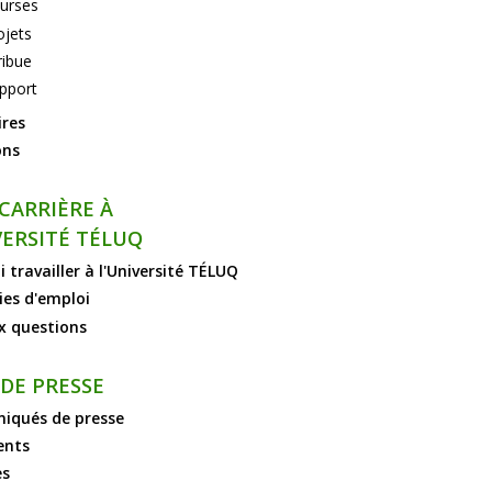
urses
ojets
ribue
pport
ires
ons
 CARRIÈRE À
VERSITÉ TÉLUQ
 travailler à l'Université TÉLUQ
ies d'emploi
x questions
 DE PRESSE
qués de presse
ents
es