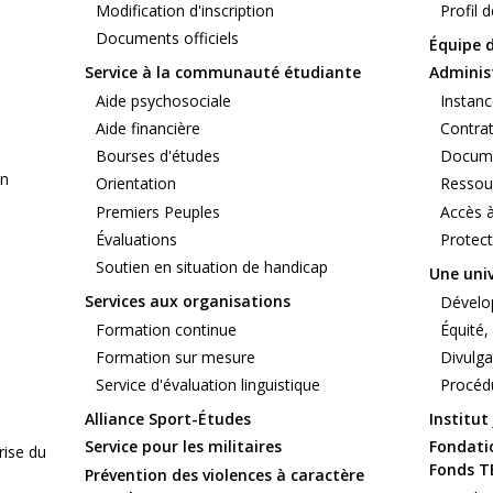
Modification d'inscription
Profil 
Documents officiels
Équipe d
Service à la communauté étudiante
Adminis
Aide psychosociale
Instan
Aide financière
Contrat
Bourses d'études
Docume
on
Orientation
Ressou
Premiers Peuples
Accès à
Évaluations
Protec
Soutien en situation de handicap
Une univ
Services aux organisations
Dévelo
Formation continue
Équité, 
Formation sur mesure
Divulga
Service d'évaluation linguistique
Procéd
Alliance Sport-Études
Institu
Service pour les militaires
Fondatio
rise du
Fonds 
Prévention des violences à caractère