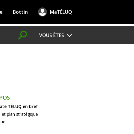
re
Bottin
MaTÉLUQ
CHERCHER
VOUS ÊTES
Futur
étudiant
Étudiant
Étudiant international
Athlète
POS
Militaire
sité TÉLUQ en bref
Nouvel arrivant
 et plan stratégique
que
Âgé
de
50 ans