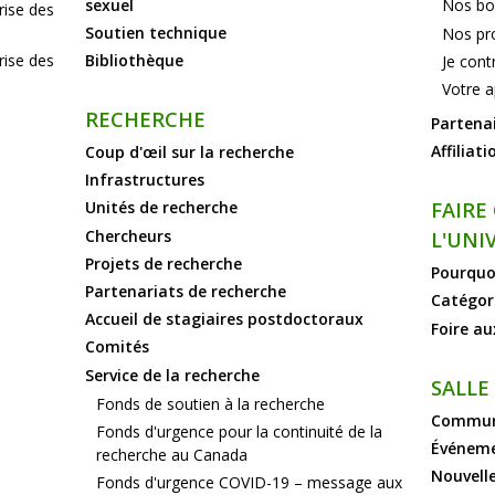
sexuel
Nos bo
rise des
Soutien technique
Nos pr
rise des
Bibliothèque
Je cont
Votre a
RECHERCHE
Partena
Affiliati
Coup d'œil sur la recherche
Infrastructures
FAIRE
Unités de recherche
Chercheurs
L'UNI
Projets de recherche
Pourquoi
Partenariats de recherche
Catégor
Accueil de stagiaires postdoctoraux
Foire au
Comités
Service de la recherche
SALLE
Fonds de soutien à la recherche
Communi
Fonds d'urgence pour la continuité de la
Événem
recherche au Canada
Nouvell
Fonds d'urgence COVID-19 – message aux