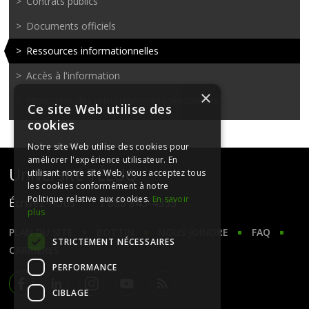
Contrats publics
Documents officiels
Ressources informationnelles
Accès à l'information
×
Protection des renseignements personnels
Ce site Web utilise des
cookies
Notre site Web utilise des cookies pour
améliorer l'expérience utilisateur. En
Université TÉLUQ
utilisant notre site Web, vous acceptez tous
les cookies conformément à notre
Politique relative aux cookies.
En savoir
Écrivez-nous
1 888 843-4333
plus
PLAN DU SITE
BOTTIN
NOUS JOINDRE
FAQ
STRICTEMENT NÉCESSAIRES
CARRIÈRES
PERFORMANCE
CIBLAGE