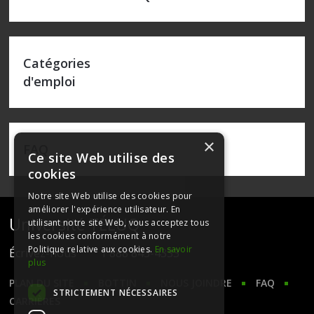
Catégories
d'emploi
×
FAQ
Ce site Web utilise des
cookies
Notre site Web utilise des cookies pour
améliorer l'expérience utilisateur. En
Université TÉLUQ
utilisant notre site Web, vous acceptez tous
les cookies conformément à notre
Politique relative aux cookies.
En savoir
Écrivez-nous
1 888 843-4333
plus
PLAN DU SITE
BOTTIN
NOUS JOINDRE
FAQ
STRICTEMENT NÉCESSAIRES
CARRIÈRES