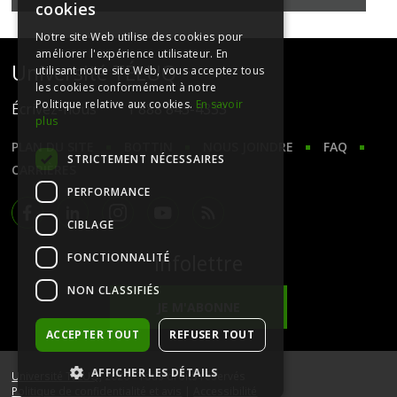
cookies
Notre site Web utilise des cookies pour
améliorer l'expérience utilisateur. En
Université TÉLUQ
utilisant notre site Web, vous acceptez tous
les cookies conformément à notre
Politique relative aux cookies.
En savoir
Écrivez-nous
1 888 843-4333
plus
PLAN DU SITE
BOTTIN
NOUS JOINDRE
FAQ
STRICTEMENT NÉCESSAIRES
CARRIÈRES
PERFORMANCE
CIBLAGE
Facebook
LinkedIn
Instagram
Youtube
RSS
Infolettre
FONCTIONNALITÉ
NON CLASSIFIÉS
JE M'ABONNE
ACCEPTER TOUT
REFUSER TOUT
AFFICHER LES DÉTAILS
Université TÉLUQ
, 2026 - Tous droits réservés
Politique de confidentialité et avis
|
Accessibilité