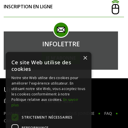
INSCRIPTION EN LIGNE
INFOLETTRE
×
JE M'ABONNE
Ce site Web utilise des
cookies
Notre site Web utilise des cookies pour
améliorer l'expérience utilisateur. En
Université TÉLUQ
utilisant notre site Web, vous acceptez tous
les cookies conformément à notre
Politique relative aux cookies.
En savoir
Écrivez-nous
1 888 843-4333
plus
PLAN DU SITE
BOTTIN
NOUS JOINDRE
FAQ
STRICTEMENT NÉCESSAIRES
CARRIÈRES
PERFORMANCE