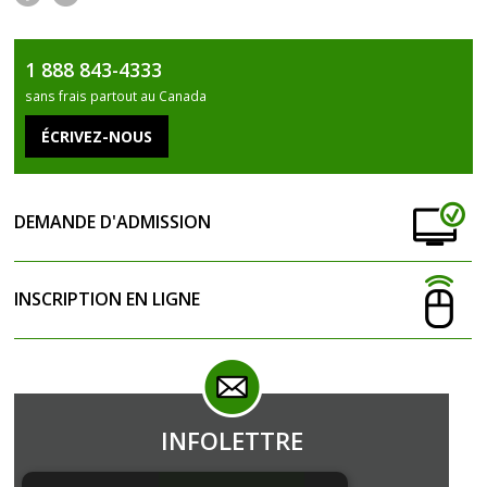
Fac
Twi
ebo
tter
1 888 843-4333
ok
sans frais partout au Canada
DEMANDE D'ADMISSION
INSCRIPTION EN LIGNE
INFOLETTRE