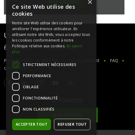
×
JE M'ABONNE
Ce site Web utilise des
cookies
Notre site Web utilise des cookies pour
améliorer l'expérience utilisateur. En
Université TÉLUQ
utilisant notre site Web, vous acceptez tous
les cookies conformément à notre
Politique relative aux cookies.
En savoir
Écrivez-nous
1 888 843-4333
plus
PLAN DU SITE
BOTTIN
NOUS JOINDRE
FAQ
STRICTEMENT NÉCESSAIRES
CARRIÈRES
PERFORMANCE
CIBLAGE
Facebook
LinkedIn
Instagram
Youtube
RSS
Infolettre
FONCTIONNALITÉ
NON CLASSIFIÉS
JE M'ABONNE
ACCEPTER TOUT
REFUSER TOUT