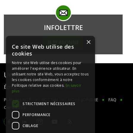
INFOLETTRE
×
JE M'ABONNE
Ce site Web utilise des
cookies
Notre site Web utilise des cookies pour
améliorer l'expérience utilisateur. En
Université TÉLUQ
utilisant notre site Web, vous acceptez tous
les cookies conformément à notre
Politique relative aux cookies.
En savoir
Écrivez-nous
1 888 843-4333
plus
PLAN DU SITE
BOTTIN
NOUS JOINDRE
FAQ
STRICTEMENT NÉCESSAIRES
CARRIÈRES
PERFORMANCE
CIBLAGE