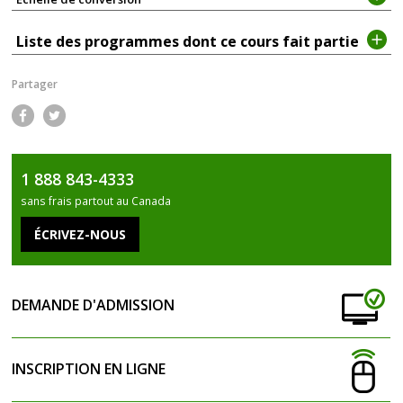
Liste des programmes dont ce cours fait partie
Partager
Fac
Twi
ebo
tter
1 888 843-4333
ok
sans frais partout au Canada
DEMANDE D'ADMISSION
INSCRIPTION EN LIGNE